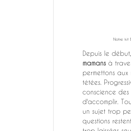
Notre kit
Depuis le début,
mamans 
à traver
permettons aux 
tétées. Progress
conscience des
d'accomplir. To
un sujet trop p
questions restent
trop laissées se