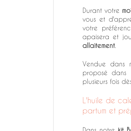
Durant votre 
moi
vous et d'appr
votre préférenc
apaisera et jo
allaitement
. 
Vendue dans n
proposé dans u
plusieurs fois dè
L'huile de ca
partum et pré
Dans notre 
kit 