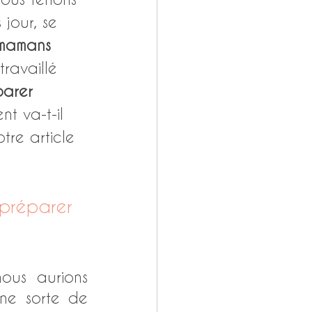
 jour, se 
mamans 
ravaillé 
parer 
t va-t-il 
tre article 
 préparer 
nous aurions 
ne sorte de 