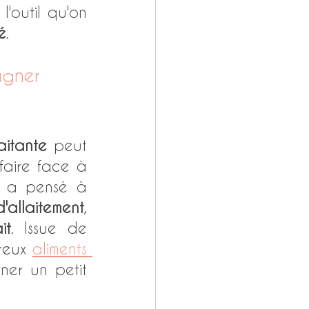
t l'outil qu'on 
é
. 
agner 
aitante
 peut 
 faire face à 
 a pensé à 
'allaitement
, 
it
. Issue de 
reux 
aliments 
 et sera donc une parfaite alliée pour donner un petit 