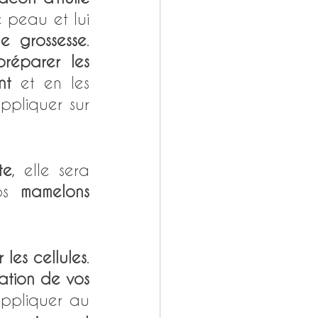
 peau et lui 
de grossesse
. 
préparer les 
nt
 et en les 
ppliquer sur 
te
, elle sera 
os 
mamelons
les cellules
. 
sation de vos 
appliquer au 