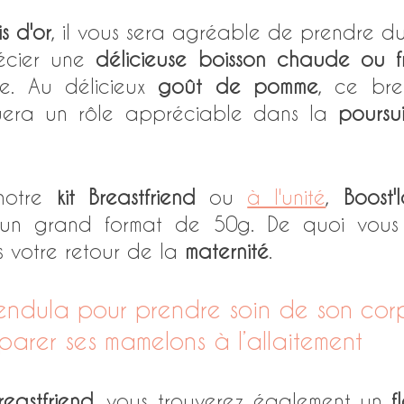
s d'or
, il vous sera agréable de prendre du
écier une 
délicieuse boisson chaude ou f
e. Au délicieux 
goût de pomme
, ce bre
uera un rôle appréciable dans la 
poursu
otre 
kit Breastfriend
 ou 
à l'unité
, 
Boost'l
n grand format de 50g. De quoi vous fai
s votre retour de la 
maternité
. 
lendula pour prendre soin de son cor
parer ses mamelons à l’allaitement
Breastfriend
, vous trouverez également un 
f