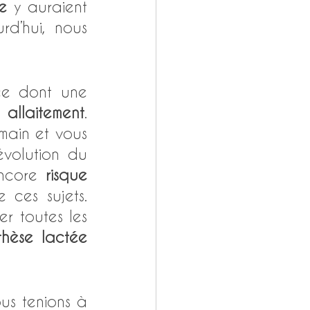
e
 y auraient 
d’hui, nous 
» regroupe tout ce dont une 
 allaitement
. 
ain et vous 
. Anatomie, évolution du 
ncore 
risque 
ces sujets. 
 a été pensé pour vous apporter toutes les 
hèse lactée 
us tenions à 