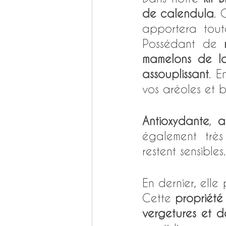
de calendula
. 
apportera toute
Possédant de 
mamelons de la
assouplissant
. 
vos aréoles et b
Antioxydante
, 
a
également trè
restent sensibles.
En dernier, elle
Cette 
propriété
vergetures et d