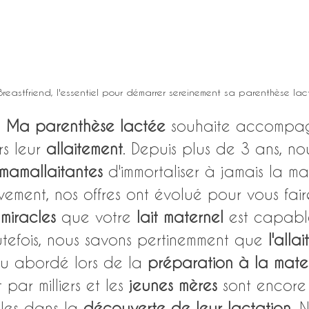
 Breastfriend, l'essentiel pour démarrer sereinement sa parenthèse lac
 
Ma parenthèse lactée
 souhaite accompag
s leur 
allaitement
. Depuis plus de 3 ans, no
mamallaitantes 
d'immortaliser à jamais la m
ivement, nos offres ont évolué pour vous fai
 
miracles 
que votre
 lait maternel 
est capabl
utefois, nous savons pertinemment que 
l'alla
eu abordé lors de la 
préparation à la mater
 par milliers et les 
jeunes mères
 sont encor
ules dans la 
découverte de leur lactation
. 