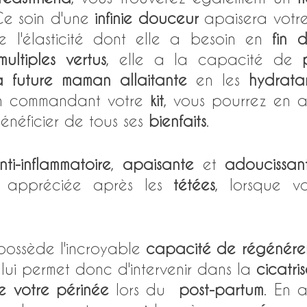
Ce soin d'une 
infinie douceur
 apaisera votre
 l'élasticité dont elle a besoin en 
fin 
multiples vertus
, elle a la capacité de 
 future maman allaitante
 en les 
hydrata
En commandant votre 
kit
, vous pourrez en a
énéficier de tous ses 
bienfaits
. 
nti-inflammatoire
, 
apaisante
 et 
adoucissan
s appréciée après les 
tétées
, lorsque v
 
 possède l'incroyable 
capacité de régénérer 
 lui permet donc d'intervenir dans la 
cicatri
e votre périnée
 lors du  
post-partum
. En 