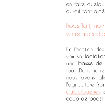
en faire quelq
aurait tant aimé
Boost’lait, n
votre mois d'o
En fonction des
voir sa 
lactatio
une 
baisse de 
tout. Dans notre
nous avons gli
l'agriculture fr
galactogènes
coup de boost à