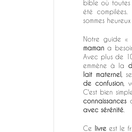
bible où toutes 
été compilées. 
sommes heureux 
Notre guide « 
maman
 a besoi
Avec plus de 10
emmène à la 
d
lait maternel
, s
de confusion
, 
C'est bien simpl
connaissances
 
avec sérénité
. 
Ce 
livre
 est le 