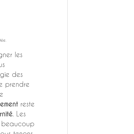
tée.
ner les 
us 
agie des 
re prendre 
e 
itement 
reste 
nité
. Les 
e beaucoup 
Nous tenons 