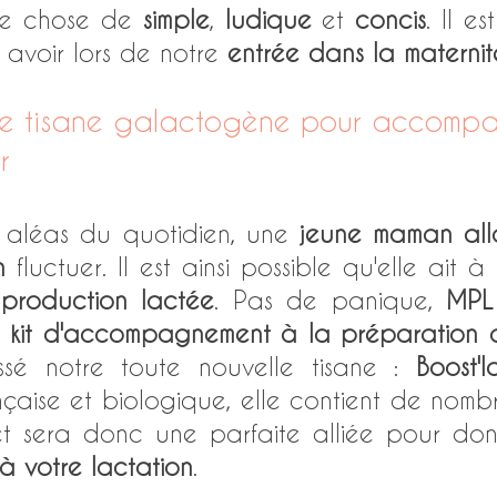
ue chose de 
simple
, 
ludique
 et 
concis
. Il es
 avoir lors de notre 
entrée dans la maternit
otre tisane galactogène pour accomp
r 
 aléas du quotidien, une 
jeune maman all
n
 fluctuer. Il est ainsi possible qu'elle ait à
production lactée
. Pas de panique, 
MPL
 
kit d'accompagnement à la préparation d
ssé notre toute nouvelle tisane : 
Boost'la
ançaise et biologique, elle contient de nomb
 votre lactation
. 