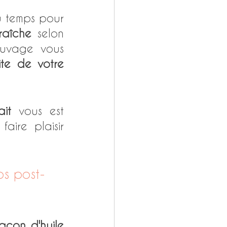
 temps pour 
raîche
 selon 
uvage vous 
ite de votre 
ait
 vous est 
re plaisir 
ps post-
lacon d'huile 