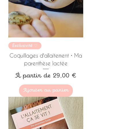
Exclusivité ♡
Coquillages d'allaitement • Ma
parenthèse lactée
Prix promotionnel
À partir de
29,00 €
Ajouter au panier