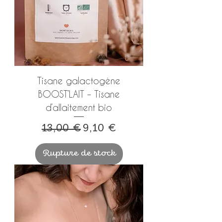
Tisane galactogène
BOOST’LAIT – Tisane
d’allaitement bio
Prix original
Prix promotionnel
13,00 €
9,10 €
Rupture de stock