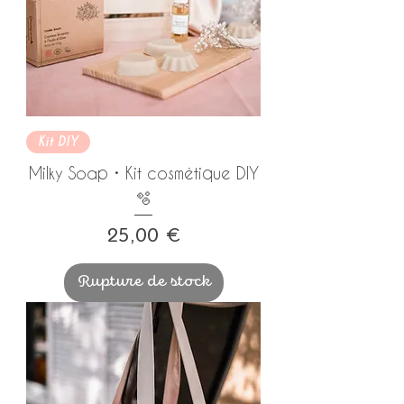
Kit DIY
Milky Soap • Kit cosmétique DIY
🫧
Prix
25,00 €
Rupture de stock