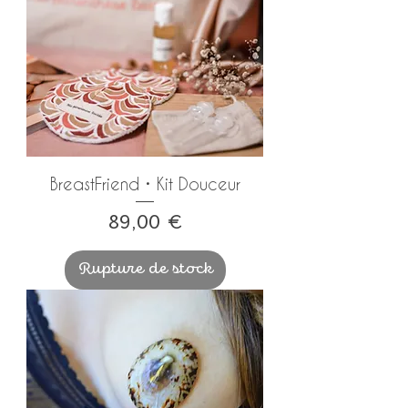
BreastFriend • Kit Douceur
Prix
89,00 €
Rupture de stock