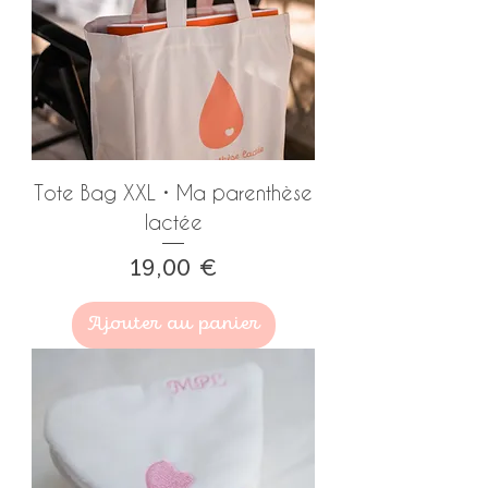
Tote Bag XXL • Ma parenthèse
lactée
Prix
19,00 €
Ajouter au panier