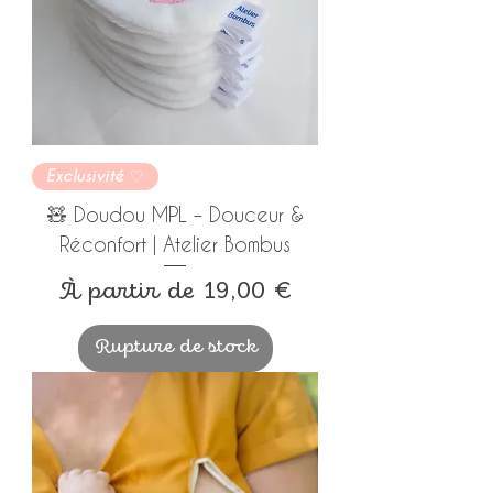
Exclusivité ♡
🧸 Doudou MPL – Douceur &
Réconfort | Atelier Bombus
Prix promotionnel
À partir de
19,00 €
Rupture de stock