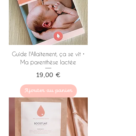
Guide l'Allaitement, ça se vit •
Ma parenthèse lactée
Prix
19,00 €
Ajouter au panier