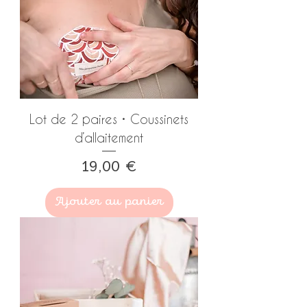
Lot de 2 paires • Coussinets
d’allaitement
Prix
19,00 €
Ajouter au panier