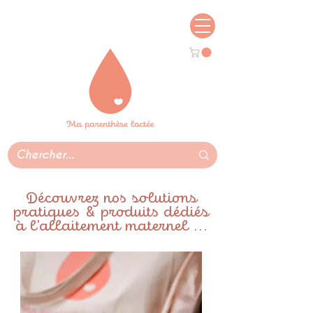
Découvrez nos solutions
pratiques & produits dédiés
à l'allaitement maternel ...