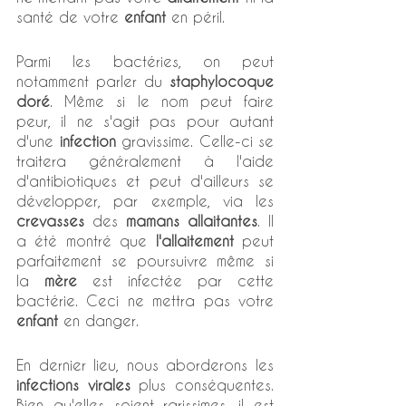
santé de votre 
enfant
 en péril. 
Parmi les bactéries, on peut 
notamment parler du 
staphylocoque 
doré
. Même si le nom peut faire 
peur, il ne s'agit pas pour autant 
d'une 
infection
 gravissime. Celle-ci se 
traitera généralement à l'aide 
d'antibiotiques et peut d'ailleurs se 
développer, par exemple, via les 
crevasses
 des 
mamans allaitantes
. Il 
a été montré que 
l'allaitement
 peut 
parfaitement se poursuivre même si 
la 
mère
 est infectée par cette 
bactérie. Ceci ne mettra pas votre 
enfant
 en danger. 
En dernier lieu, nous aborderons les 
infections virales 
plus conséquentes. 
Bien qu'elles soient rarissimes, il est 