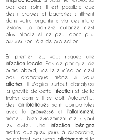
pas ces soins, il est possible que 
des microbes et bactéries s'infiltrent 
dans votre organisme via ces micro 
lésions. La barrière cutanée n'est 
plus intacte et ne peut donc plus 
assurer son rôle de protection. 
En premier lieu, vous risquez une 
infection locale
. Pas de panique, de 
prime abord, une telle infection n'est 
pas dramatique même si vous 
allaitez
. Il s'agira surtout d'analyser 
la gravité de cette 
infection
 et de la 
traiter comme il se doit. Aujourd'hui, 
des 
antibiotiques
 sont compatibles 
avec la 
grossesse
 et 
l'allaitement
, 
même si bien évidemment mieux vaut 
les éviter. Une 
infection bénigne
mettra quelques jours à disparaître, 
ne mettant pas votre 
allaitement
 ni la 