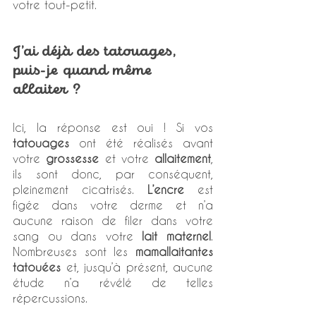
votre tout-petit. 
J’ai déjà des tatouages, 
puis-je quand même 
allaiter ?
Ici, la réponse est oui ! Si vos 
tatouages
 ont été réalisés avant 
votre 
grossesse
 et votre 
allaitement
, 
ils sont donc, par conséquent, 
pleinement cicatrisés. 
L’encre
 est 
figée dans votre derme et n’a 
aucune raison de filer dans votre 
sang ou dans votre 
lait maternel
. 
Nombreuses sont les 
mamallaitantes 
tatouées
 et, jusqu’à présent, aucune 
étude n’a révélé de telles 
répercussions. 