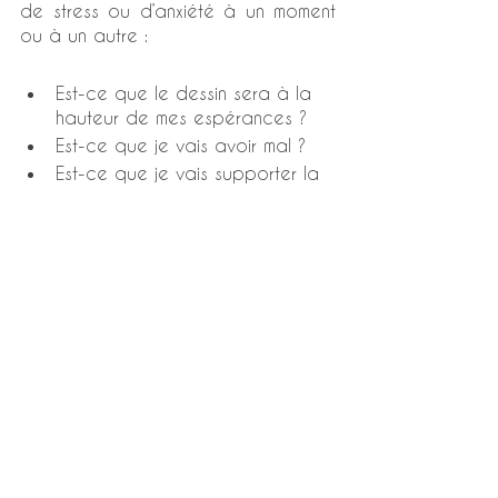
de stress ou d’anxiété à un moment 
ou à un autre :
Est-ce que le dessin sera à la 
hauteur de mes espérances ?
Est-ce que je vais avoir mal ?
Est-ce que je vais supporter la 
douleur ?
Est-ce que le tatouage va bien 
cicatriser ? Bien tenir ? Bien 
vieillir ?
Etc.
Bien entendu, le stress lors d’une 
grossesse
 est inévitable. Une 
future 
maman
 se pose naturellement 
beaucoup de questions et fait face 
régulièrement à de petits stress 
durant ces 
9 mois
. Néanmoins, à 