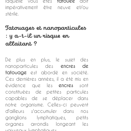
laquelle vous êtes 
tatouée
 doit 
impérativement être neuve et/ou 
stérile.  
Tatouages et nanoparticules 
: y a-t-il un risque en 
allaitant ? 
De plus en plus, le sujet des 
nanoparticules des 
encres de 
tatouage
 est abordé en société. 
Ces dernières années, il a été mis en 
évidence que les 
encres
 sont 
constituées de petites particules 
capables de se déplacer dans 
notre organisme. Celles-ci peuvent 
d'ailleurs s'accumuler dans nos 
ganglions lymphatiques, petits 
organes arrondis longeant les 
vaisseaux lymphatiques. 