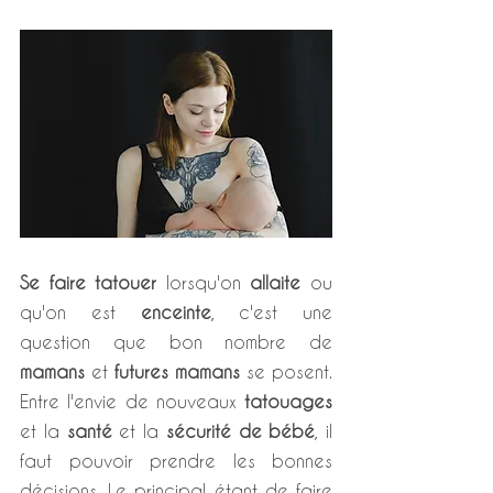
Se faire tatouer
 lorsqu'on 
allaite
 ou 
qu'on est 
enceinte
, c'est une 
question que bon nombre de 
mamans
 et 
futures mamans
 se posent. 
Entre l'envie de nouveaux 
tatouages
et la 
santé
 et la 
sécurité de bébé
, il 
faut pouvoir prendre les bonnes 
décisions. Le principal étant de faire 