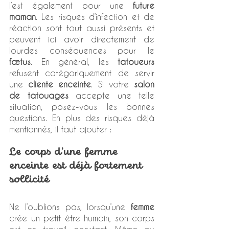
l’est également pour une 
future 
maman
. Les risques d’infection et de 
réaction sont tout aussi présents et 
peuvent ici avoir directement de 
lourdes conséquences pour le 
fœtus
. En général, les 
tatoueurs
refusent catégoriquement de servir 
une 
cliente enceinte
. Si votre 
salon 
de tatouages
 accepte une telle 
situation, posez-vous les bonnes 
questions. En plus des risques déjà 
mentionnés, il faut ajouter :
Le corps d’une femme 
enceinte est déjà fortement 
sollicité
Ne l’oublions pas, lorsqu’une 
femme 
crée un petit être humain, son corps 