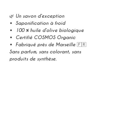
🌿 Un savon d’exception
Saponification à froid
100 % huile d’olive biologique
Certifié COSMOS Organic
Fabriqué près de Marseille 🇫🇷
Sans parfum, sans colorant, sans
produits de synthèse.
✔️ Convient à toute la famille
✔️ Respecte les peaux sensibles
✔️ Hydrate et protège
♻️ Une création durable
Avec 100 g de copeaux, réalisez
jusqu’à
4 savons au lait maternel
.
Un geste à la fois
économique,
écologique et profondément