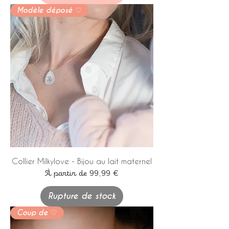
Modèle déposé ♡
Collier Milkylove - Bijou au lait maternel
Prix promotionnel
À partir de
99,99 €
Rupture de stock
Coup de ♡