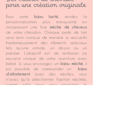
Des mèches de cheveux
pour une création originale
Pour votre
bijou lacté
, rendez la
personnalisation plus marquante en
incorporant une fine
mèche de cheveux
de votre chérubin. Chaque perle de lait
sera ainsi conçue de manière à accueillir
harmonieusement des éléments spéciaux
tels qu’une initiale, un dessin ou un
prénom. L’objectif est de renforcer ce
souvenir unique de votre aventure avec
bébé. Si vous envisagez un
bijou méché
, i
l
est possible de commander un
bijou
d’allaitement
avec des mèches, vous
n'avez qu'à sélectionner l'option méchée,
comme cela nous vous enverrons le
matériel adéquat pour le prélèvement
lacté/méché. Quel que soit le pays dans
lequel vous vous trouvez, l’arrivée de votre
colis kit ne devrait pas excéder deux
semaines en comptant les jours ouvrés.
Avec l’enveloppe pré-adressée et pré-
timbrée si vous êtes en France, que vous
retrouverez à l’intérieur de votre colis, vous