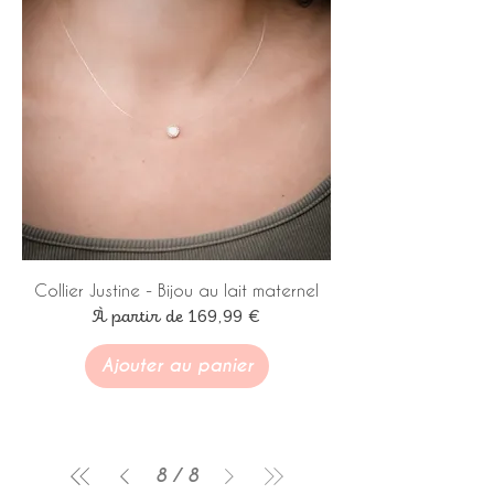
Collier Justine - Bijou au lait maternel
Prix promotionnel
À partir de
169,99 €
Ajouter au panier
8
/
8