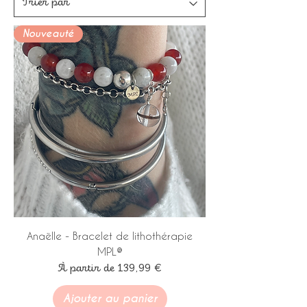
Nouveauté
Anaëlle - Bracelet de lithothérapie
MPL®
Prix promotionnel
À partir de
139,99 €
Ajouter au panier