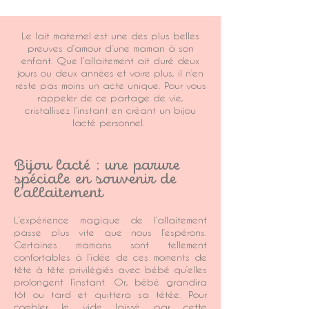
Le lait maternel est une des plus belles
preuves d’amour d’une maman à son
enfant. Que l’allaitement ait duré deux
jours ou deux années et voire plus, il n’en
reste pas moins un acte unique. Pour vous
rappeler de ce partage de vie,
cristallisez l’instant en créant un bijou
lacté personnel.
Bijou lacté : une parure
spéciale en souvenir de
l’allaitement
L’expérience magique de l’allaitement
passe plus vite que nous l’espérons.
Certaines mamans sont tellement
confortables à l’idée de ces moments de
tête à tête privilégiés avec bébé qu’elles
prolongent l’instant. Or, bébé grandira
tôt ou tard et quittera sa tétée. Pour
combler le vide laissé par cette