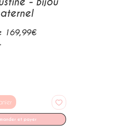
ustine - Bijou
maternel
Prix
de
169,99€
promotionnel
*
anier
mander et payer