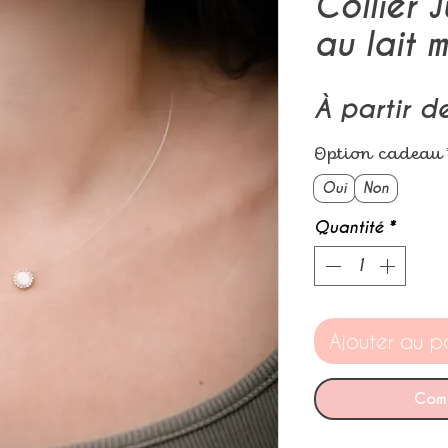
Collier J
au lait 
À partir 
Option cadeau
Oui
Non
Quantité
*
Ajouter au p
Com