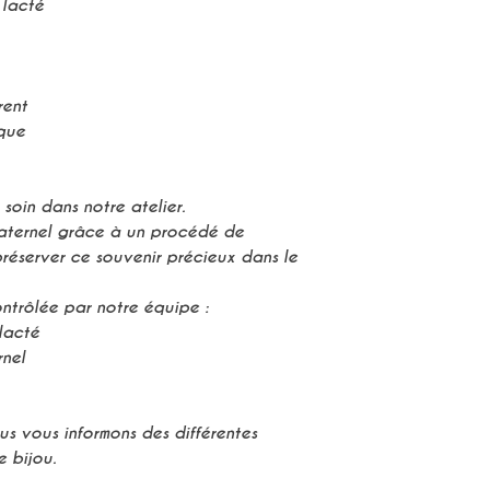
pochette en c
 lacté
Si vous souhaitez
directement le m
nous le préciser
rent
fois votre articl
ique
Tarif : 10€
soin dans notre atelier.
maternel grâce à un procédé de
 préserver ce souvenir précieux dans le
ntrôlée par notre équipe :
lacté
rnel
s vous informons des différentes
e bijou.