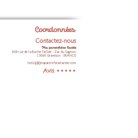
Coordonnées
Contactez-nous
Ma parenthèse lactée
608 rue de la Roche Taillée - Zac du Sagnon
13690 Graveson - FRANCE
hello[@]maparentheselactee.com
Avis ⋆
⋆
⋆⋆⋆