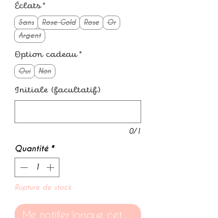
Éclats
*
Sans
Rose Gold
Rose
Or
Argent
Option cadeau
*
Oui
Non
Initiale (facultatif)
0/1
Quantité
*
Rupture de stock
Me notifier lorsque cet article est disponible