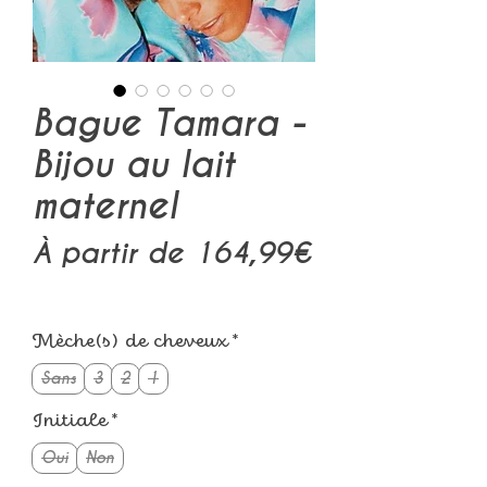
Bague Tamara -
Bijou au lait
maternel
À partir de
164,99€
Prix
promotionnel
Mèche(s) de cheveux
*
Sans
3
2
1
Initiale
*
Oui
Non