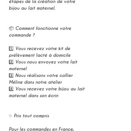
étapes de la création de votre
bijou au lait maternel
.
⠀
⠀
📦
Comment fonctionne votre
commande ?
⠀
1️⃣ Vous recevez votre
kit de
prélèvement lacté
à domicile
2️⃣ Vous nous envoyez votre
lait
maternel
3️⃣ Nous réalisons votre
collier
Méline
dans notre atelier
4️⃣ Vous recevez votre
bijou au lait
maternel
dans son écrin
⠀
⠀
✨
Prix tout compris
⠀
Pour les commandes en France,