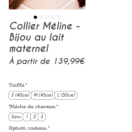
Collier Méline -
Bijou au lait
maternel
À partir de
139,99€
Prix
promotionnel
Taille
*
S (40cm)
M (45cm)
L (50cm)
Mèche de cheveux
*
Sans
1
2
3
Option cadeau
*