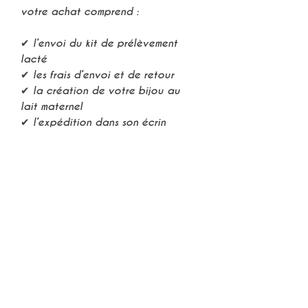
votre achat comprend :
⠀
✔ l’envoi du
kit de prélèvement
lacté
✔ les
frais d’envoi et de retour
✔ la
création de votre bijou au
lait maternel
✔ l’expédition dans son
écrin
⠀
Aucun frais supplémentaire.
⠀
⠀
♾
Un souvenir à transmettre
⠀
Nos
bijoux au lait maternel
ont été
conçus pour être portés au
quotidien et
conservés dans le
temps
, à condition de respecter les
conseils d’entretien
fournis avec