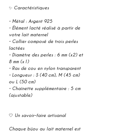
⠀
✨
Caractéristiques
⠀
• Métal :
Argent 925
• Élément lacté réalisé à partir de
votre
lait maternel
•
Collier composé de trois perles
lactées
• Diamètre des perles :
6 mm (x2) et
8 mm (x1)
• Ras de cou en
nylon transparent
• Longueur :
S (40 cm), M (45 cm)
ou L (50 cm)
• Chaînette supplémentaire :
5 cm
(ajustable)
⠀
⠀
🤍 Un
savoir-faire artisanal
⠀
Chaque
bijou au lait maternel
est