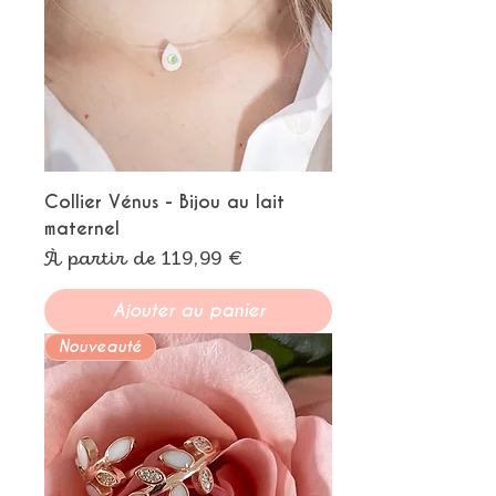
Collier Vénus - Bijou au lait
maternel
Prix promotionnel
À partir de
119,99 €
Ajouter au panier
Nouveauté