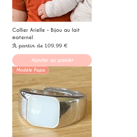
Collier Arielle - Bijou au lait
maternel
Prix promotionnel
À partir de
109,99 €
Ajouter au panier
Modèle Papa