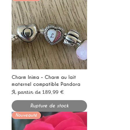
Charm Inima - Charm au lait
maternel compatible Pandora
Prix promotionnel
À partir de
189,99 €
Rupture de stock
Nouveauté