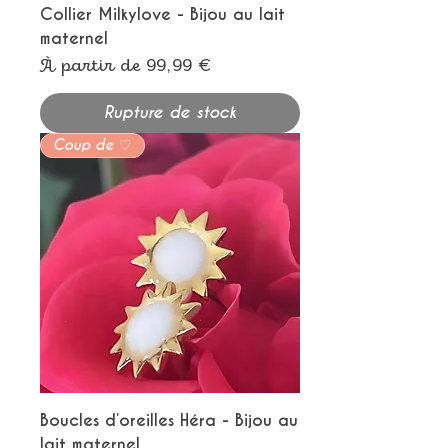
Collier Milkylove - Bijou au lait
maternel
Prix promotionnel
À partir de
99,99 €
Rupture de stock
Coup de ♡
Boucles d’oreilles Héra - Bijou au
lait maternel