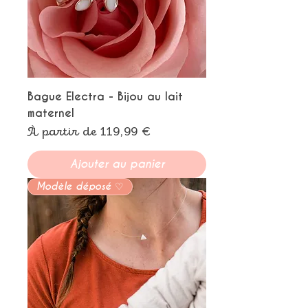
Bague Electra - Bijou au lait
maternel
Prix promotionnel
À partir de
119,99 €
Ajouter au panier
Modèle déposé ♡