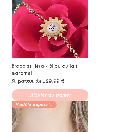
Bracelet Héra - Bijou au lait
maternel
Prix promotionnel
À partir de
129,99 €
Ajouter au panier
Modèle déposé ♡