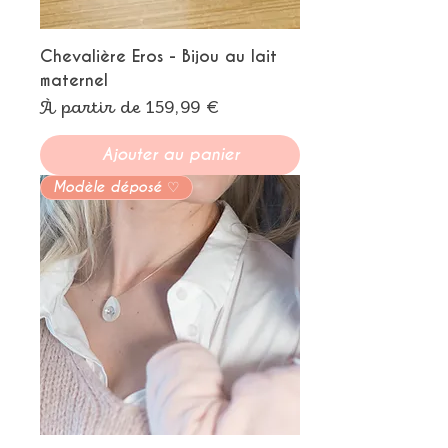
Chevalière Eros - Bijou au lait
maternel
Prix promotionnel
À partir de
159,99 €
Ajouter au panier
Modèle déposé ♡