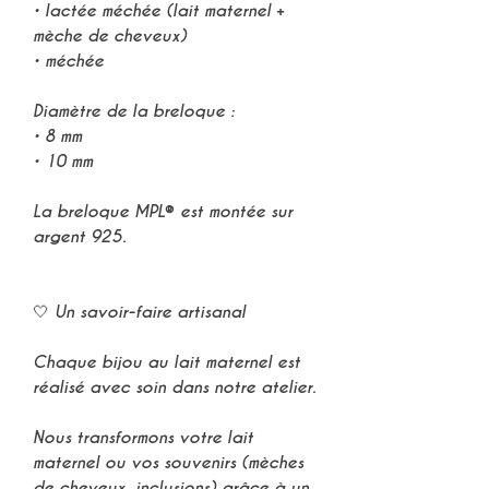
•
lactée méchée (lait maternel +
mèche de cheveux)
•
méchée
Diamètre de la breloque :
•
8 mm
•
10 mm
La
breloque MPL®
est montée sur
argent 925
.
🤍
Un savoir-faire artisanal
Chaque
bijou au lait maternel
est
réalisé avec soin dans notre atelier.
Nous transformons votre
lait
maternel
ou vos
souvenirs (mèches
de cheveux, inclusions)
grâce à un