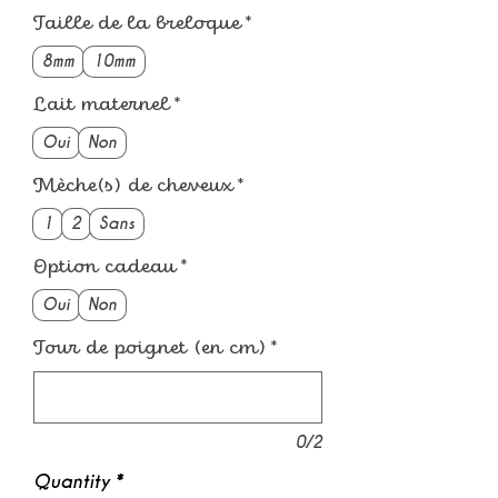
Price
Taille de la breloque
*
8mm
10mm
Lait maternel
*
Oui
Non
Mèche(s) de cheveux
*
1
2
Sans
Option cadeau
*
Oui
Non
Tour de poignet (en cm)
*
0/2
Quantity
*