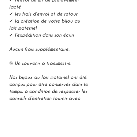
lacté
✔ les frais d’envoi et de retour
✔ la création de votre
bijou au
lait maternel
✔ l’expédition dans son écrin
Aucun frais supplémentaire.
♾
Un souvenir à transmettre
⠀
Nos
bijoux au lait maternel
ont été
conçus pour être
conservés dans le
temps
, à condition de respecter les
conseils d’entretien
fournis avec
votre création.
⠀
Chaque
bijou lacté
devient un
objet de mémoire chargé d’émotion
,
que vous pourrez peut-être un jour