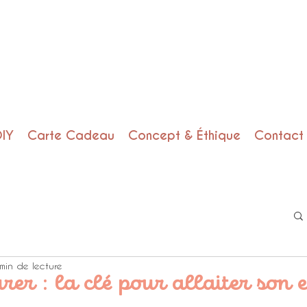
DIY
Carte Cadeau
Concept & Éthique
Contact
min de lecture
urer : la clé pour allaiter son 