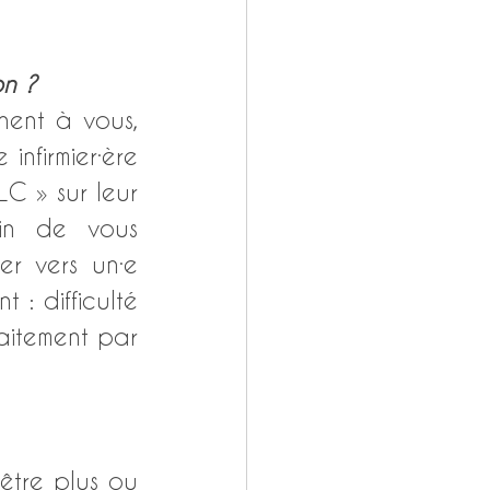
on ? 
nent à vous, 
nfirmier·ère 
C » sur leur 
fin de vous 
er vers un·e 
: difficulté 
aitement par 
tre plus ou 