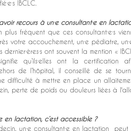
fié·e·s IBCLC.
voir recours à un·e consultant·e en lactati
n plus fréquent que ces consultant·e·s vien
ès votre accouchement, un·e pédiatre, un·e i
 dernier·ères·s ont souvent la mention « IBCL
nifie qu’ils·elles ont la certification a
ehors de l’hôpital, il conseillé de se tourn
e difficulté à mettre en place un allaitement 
ein, perte de poids ou douleurs liées à l'all
e en lactation, c’est accessible ? 
cin, un·e consultant·e en lactation  peut ê