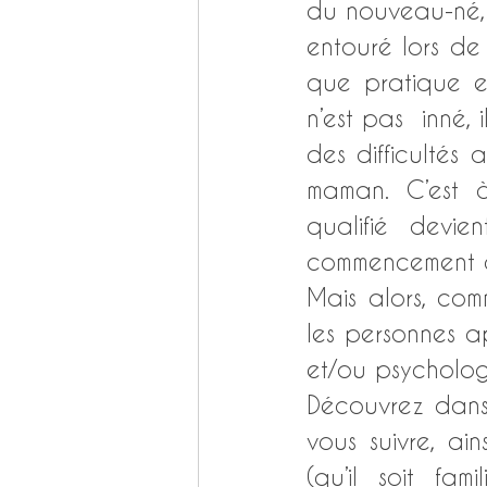
du nouveau-né, i
entouré lors de
que pratique e
n’est pas  inné, 
des difficultés
maman. C’est 
qualifié devi
commencement de
Mais alors, comm
les personnes 
et/ou psycholog
Découvrez dans c
vous suivre, ai
(qu’il soit fa