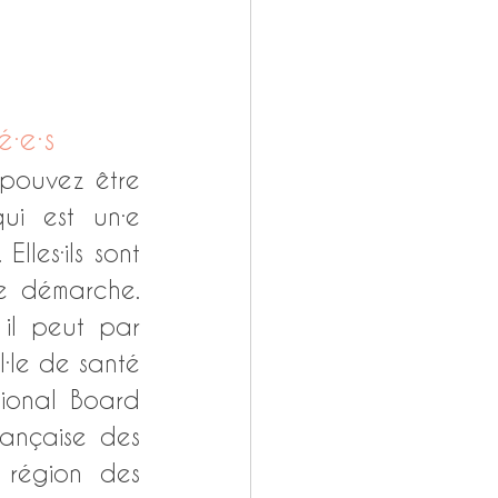
é·e·s 
pouvez être 
ui est un·e 
lles·ils sont 
e démarche. 
il peut par 
·le de santé 
tional Board 
rançaise des 
région des 