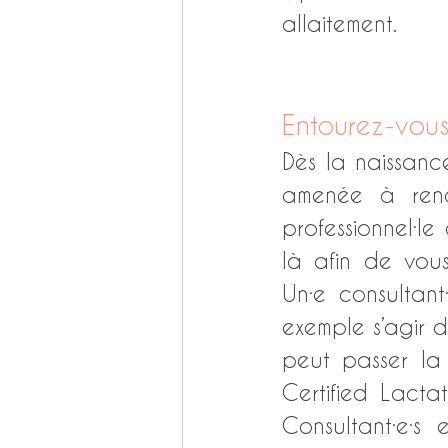
allaitement. 
Entourez-vous 
Dès la naissanc
amenée à renco
professionnel·le 
là afin de vous
Un·e consultant
exemple s’agir d
peut passer la 
Certified Lactat
Consultant·e·s