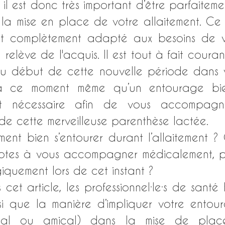
l est donc très important d’être parfaitemen
 la mise en place de votre allaitement. Ce 
t complètement adapté aux besoins de vo
il relève de l'acquis. Il est tout à fait coura
 au début de cette nouvelle période dans v
à ce moment même qu’un entourage bienv
ent nécessaire afin de vous accompagn
 cette merveilleuse parenthèse lactée. 
ent bien s’entourer durant l’allaitement ? 
aptes à vous accompagner médicalement, p
iquement lors de cet instant ? 
et article, les professionnel·le·s de santé ha
nsi que la manière d’impliquer votre entou
milial ou amical) dans la mise de plac