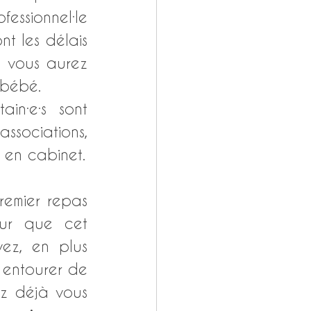
essionnel·le 
t les délais 
, vous aurez 
 bébé. 
in·e·s sont 
sociations, 
quand d’autres exercent à titre privé dans des cliniques ou en cabinet. 
remier repas 
r que cet 
ez, en plus 
entourer de 
z déjà vous 