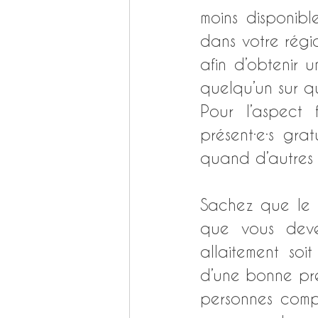
moins disponible
dans votre régio
afin d’obtenir 
quelqu’un sur q
Pour l’aspect f
présent·e·s gra
Sachez que le la
que vous deve
allaitement so
d’une bonne pré
personnes compé