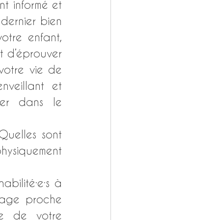
t informé et 
dernier bien 
tre enfant, 
nt d’éprouver 
otre vie de 
eillant et 
er dans le 
Quelles sont 
hysiquement 
bilité·e·s à 
rage proche 
e de votre 