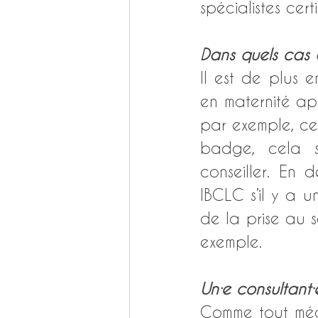
spécialistes certi
Dans quels cas a
Il est de plus e
en maternité apr
par exemple, ces
badge, cela sig
conseiller. En d
IBCLC s’il y a un
de la prise au s
exemple.
Un·e consultant·
Comme tout méde